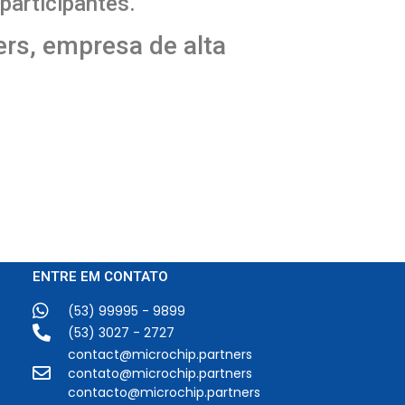
 participantes.
ers, empresa de alta
ENTRE EM CONTATO
(53) 99995 - 9899
(53) 3027 - 2727
contact@microchip.partners
contato@microchip.partners
contacto@microchip.partners