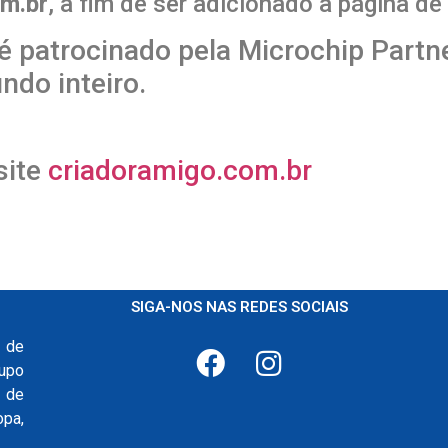
m.br
, a fim de ser adicionado à página de
é patrocinado pela Microchip Partn
ndo inteiro.
site
criadoramigo.com.br
SIGA-NOS NAS REDES SOCIAIS
 de
upo
 de
pa,